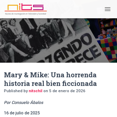
T
O
G
G
L
E
N
A
V
I
G
A
Mary & Mike: Una horrenda
T
I
historia real bien ficcionada
O
N
Published by
nitschil
on
5 de enero de 2026
Por Consuelo Ábalos
16 de julio de 2025