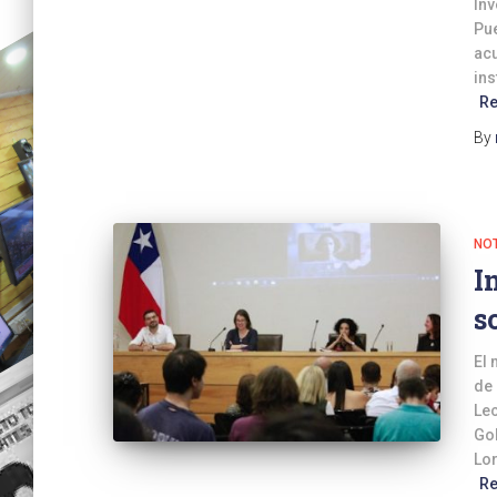
Inv
Pue
acu
ins
R
By
NOT
I
s
El 
de 
Lec
Gol
Lor
R