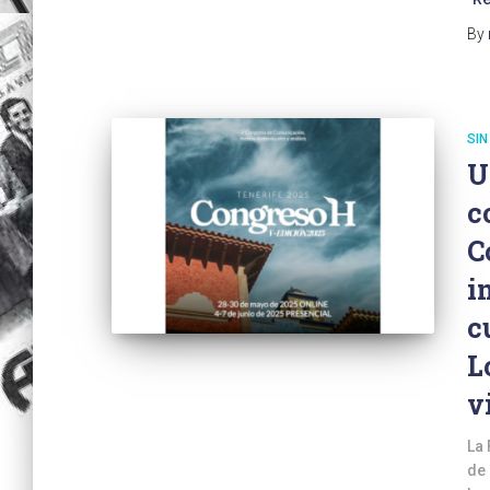
By
SIN
U
c
C
i
c
L
v
La 
de 