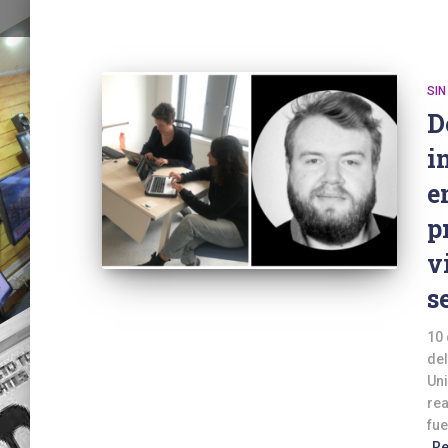
SIN
D
i
e
p
v
s
10 
del
Uni
rea
fue
R