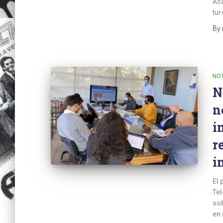
Aco
tur
By
NOT
N
n
i
r
i
El 
Tel
so
en 