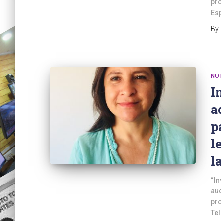
pro
Esp
By
NOT
I
a
p
l
l
“In
aud
pro
Tel