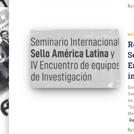
By
NOT
R
S
E
i
Dur
Sem
de 
“Se
Mer
R
By