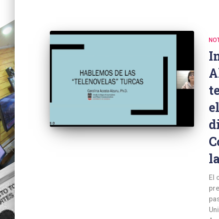
NOT
I
A
t
e
d
C
l
El 
pre
pas
Uni