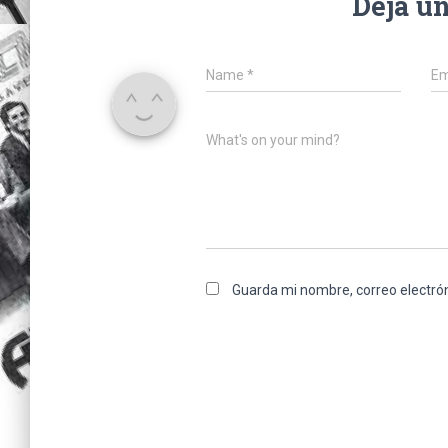
Deja u
Name
*
Em
What's on your mind?
Guarda mi nombre, correo electró