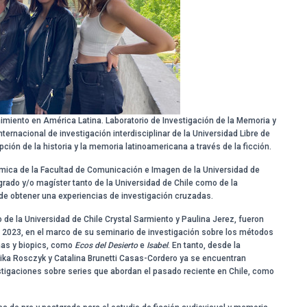
nimiento en América Latina. Laboratorio de Investigación de la Memoria y
rnacional de investigación interdisciplinar de la Universidad Libre de
pción de la historia y la memoria latinoamericana a través de la ficción.
adémica de la Facultad de Comunicación e Imagen de la Universidad de
grado y/o magíster tanto de la Universidad de Chile como de la
o de obtener una experiencias de investigación cruzadas.
 de la Universidad de Chile Crystal Sarmiento y Paulina Jerez, fueron
e 2023, en el marco de su seminario de investigación sobre los métodos
mas y biopics, como
Ecos del Desierto
e
Isabel
. En tanto, desde la
Anika Rosczyk y Catalina Brunetti Casas-Cordero ya se encuentran
estigaciones sobre series que abordan el pasado reciente en Chile, como