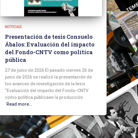
NOTICIAS
Presentación de tesis Consuelo
Ábalos: Evaluación del impacto
del Fondo-CNTV como política
pública
27 de junio de 2026 El pasado viernes 26 de
junio de 2026 se realizó la presentación de
los avances de investigación de la tesis
“Evaluación del impacto del Fondo-CNTV
como política públicaen la producción
Read more…