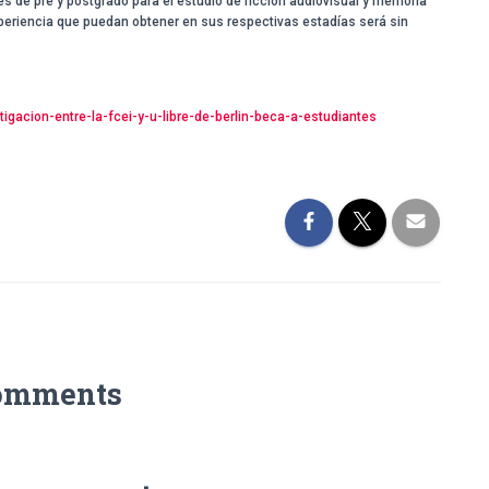
s de pre y postgrado para el estudio de ficción audiovisual y memoria
xperiencia que puedan obtener en sus respectivas estadías será sin
stigacion-entre-la-fcei-y-u-libre-de-berlin-beca-a-estudiantes
omments